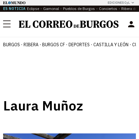
EDICIONES CyL
ES NOTICIA
Eclipse
Gamonal
Pueblos de Burgos
Conciertos
Ribera del
Menú
BURGOS
RIBERA
BURGOS CF
DEPORTES
CASTILLA Y LEÓN
CU
Laura Muñoz