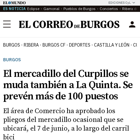
EDICIONES CyL
ES NOTICIA
Eclipse
Gamonal
Pueblos de Burgos
Conciertos
Ribera del
Menú
BURGOS
RIBERA
BURGOS CF
DEPORTES
CASTILLA Y LEÓN
CU
BURGOS
El mercadillo del Curpillos se
muda también a La Quinta. Se
prevén más de 100 puestos
El área de Comercio ha aprobado los
pliegos del mercadillo ocasional que se
ubicará, el 7 de junio, a lo largo del carril
bici