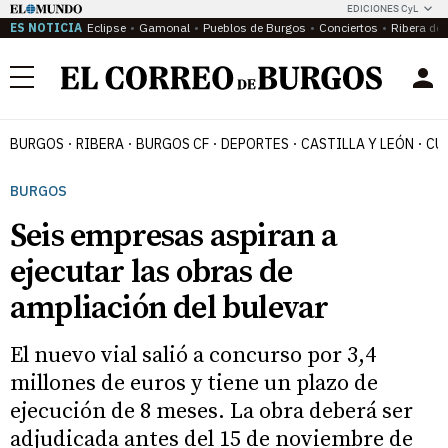
EDICIONES CyL
ES NOTICIA
Eclipse
Gamonal
Pueblos de Burgos
Conciertos
Ribera del
Menú
BURGOS
RIBERA
BURGOS CF
DEPORTES
CASTILLA Y LEÓN
CU
BURGOS
Seis empresas aspiran a
ejecutar las obras de
ampliación del bulevar
El nuevo vial salió a concurso por 3,4
millones de euros y tiene un plazo de
ejecución de 8 meses. La obra deberá ser
adjudicada antes del 15 de noviembre de