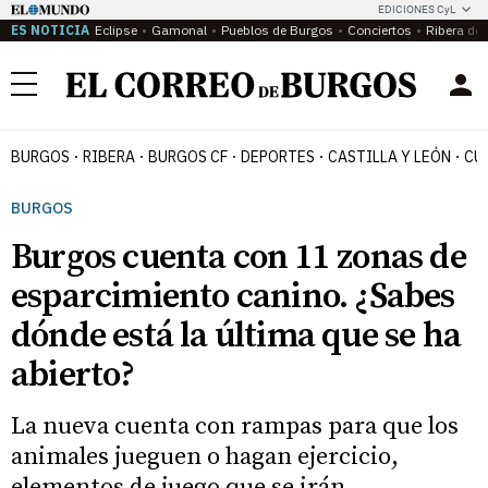
EDICIONES CyL
ES NOTICIA
Eclipse
Gamonal
Pueblos de Burgos
Conciertos
Ribera del
Menú
BURGOS
RIBERA
BURGOS CF
DEPORTES
CASTILLA Y LEÓN
CU
BURGOS
Burgos cuenta con 11 zonas de
esparcimiento canino. ¿Sabes
dónde está la última que se ha
abierto?
La nueva cuenta con rampas para que los
animales jueguen o hagan ejercicio,
elementos de juego que se irán