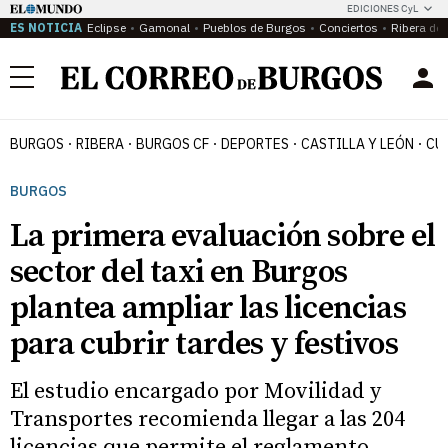
EDICIONES CyL
ES NOTICIA
Eclipse
Gamonal
Pueblos de Burgos
Conciertos
Ribera del
Menú
BURGOS
RIBERA
BURGOS CF
DEPORTES
CASTILLA Y LEÓN
CU
BURGOS
La primera evaluación sobre el
sector del taxi en Burgos
plantea ampliar las licencias
para cubrir tardes y festivos
El estudio encargado por Movilidad y
Transportes recomienda llegar a las 204
licencias que permite el reglamento