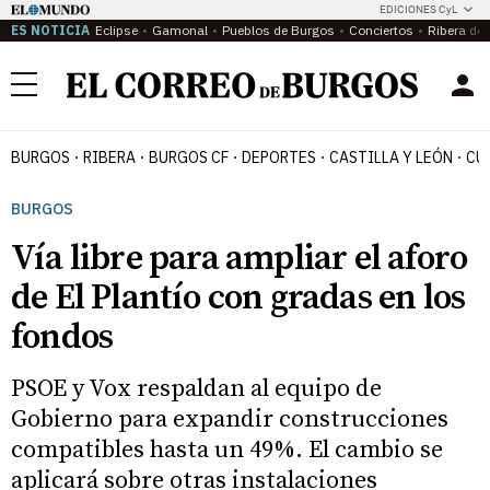
EDICIONES CyL
ES NOTICIA
Eclipse
Gamonal
Pueblos de Burgos
Conciertos
Ribera del
Menú
BURGOS
RIBERA
BURGOS CF
DEPORTES
CASTILLA Y LEÓN
CU
BURGOS
Vía libre para ampliar el aforo
de El Plantío con gradas en los
fondos
PSOE y Vox respaldan al equipo de
Gobierno para expandir construcciones
compatibles hasta un 49%. El cambio se
aplicará sobre otras instalaciones