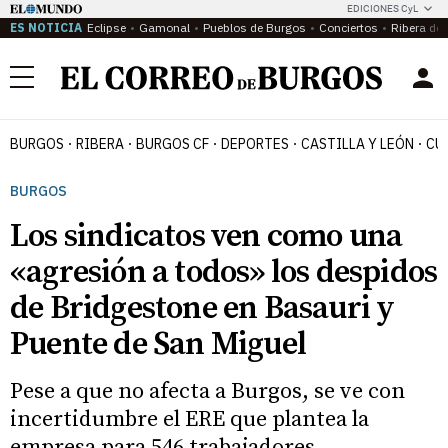
EDICIONES CyL
ES NOTICIA
Eclipse
Gamonal
Pueblos de Burgos
Conciertos
Ribera del
Menú
BURGOS
RIBERA
BURGOS CF
DEPORTES
CASTILLA Y LEÓN
CU
BURGOS
Los sindicatos ven como una
«agresión a todos» los despidos
de Bridgestone en Basauri y
Puente de San Miguel
Pese a que no afecta a Burgos, se ve con
incertidumbre el ERE que plantea la
empresa para 546 trabajadores