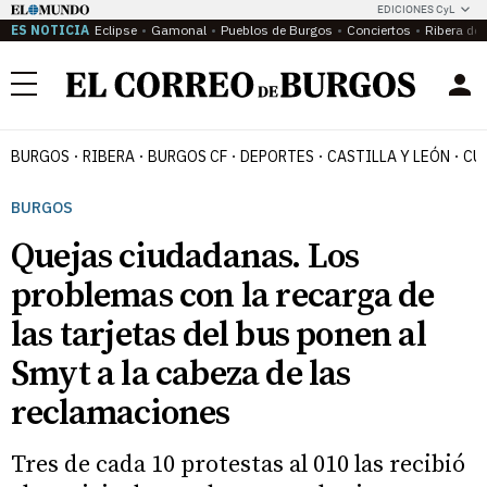
EDICIONES CyL
ES NOTICIA
Eclipse
Gamonal
Pueblos de Burgos
Conciertos
Ribera del
Menú
BURGOS
RIBERA
BURGOS CF
DEPORTES
CASTILLA Y LEÓN
CU
BURGOS
Quejas ciudadanas. Los
problemas con la recarga de
las tarjetas del bus ponen al
Smyt a la cabeza de las
reclamaciones
Tres de cada 10 protestas al 010 las recibió