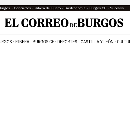
Burgos
Conciertos
Ribera del Duero
Gastronomía
Burgos CF
Sucesos
URGOS
RIBERA
BURGOS CF
DEPORTES
CASTILLA Y LEÓN
CULTU