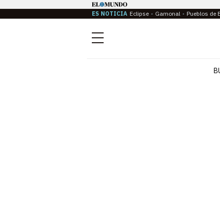
ES NOTICIA
Eclipse
Gamonal
Pueblos de 
Menú
B