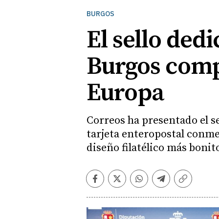
BURGOS
El sello ded
Burgos compe
Europa
Correos ha presentado el s
tarjeta enteropostal conme
diseño filatélico más bonito
Facebook
Twitter
Whatsapp
Telegram
Copiar
enlace