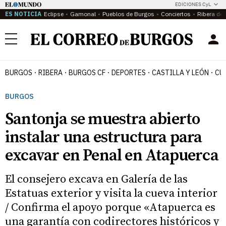
EDICIONES CyL
ES NOTICIA
Eclipse
Gamonal
Pueblos de Burgos
Conciertos
Ribera del
Menú
BURGOS
RIBERA
BURGOS CF
DEPORTES
CASTILLA Y LEÓN
CU
BURGOS
Santonja se muestra abierto
instalar una estructura para
excavar en Penal en Atapuerca
El consejero excava en Galería de las
Estatuas exterior y visita la cueva interior
/ Confirma el apoyo porque «Atapuerca es
una garantía con codirectores históricos y