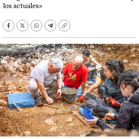
los actuales»
Facebook
Twitter
Whatsapp
Telegram
Copiar
enlace