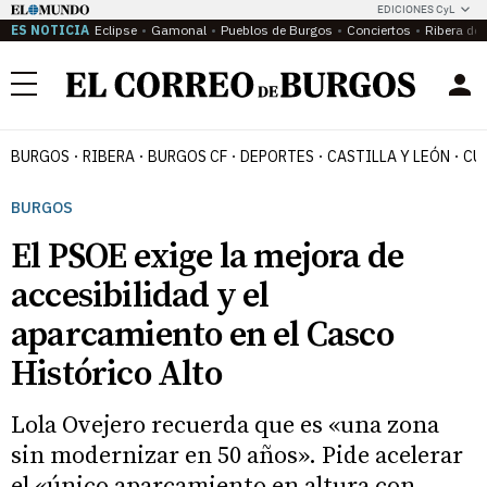
EDICIONES CyL
ES NOTICIA
Eclipse
Gamonal
Pueblos de Burgos
Conciertos
Ribera del
Menú
BURGOS
RIBERA
BURGOS CF
DEPORTES
CASTILLA Y LEÓN
CU
BURGOS
El PSOE exige la mejora de
accesibilidad y el
aparcamiento en el Casco
Histórico Alto
Lola Ovejero recuerda que es «una zona
sin modernizar en 50 años». Pide acelerar
el «único aparcamiento en altura con