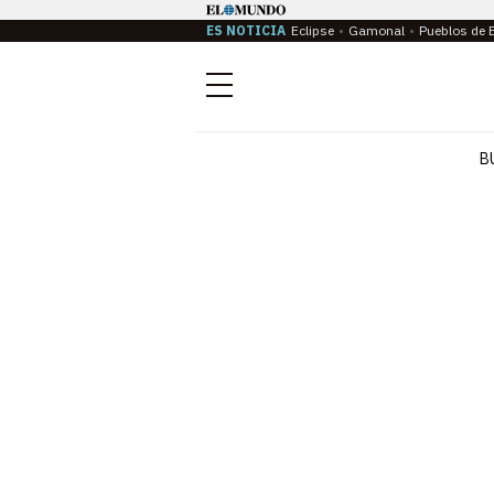
ES NOTICIA
Eclipse
Gamonal
Pueblos de 
Menú
B