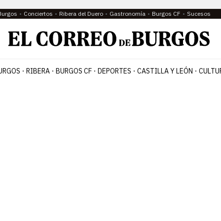
Burgos
Conciertos
Ribera del Duero
Gastronomía
Burgos CF
Sucesos
URGOS
RIBERA
BURGOS CF
DEPORTES
CASTILLA Y LEÓN
CULTU