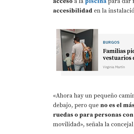
acceso
a la
piscina
para dar 
accesibilidad
en la instalaci
BURGOS
Familias pi
vestuarios 
Virginia Martín
«Ahora hay un pequeño camino
debajo, pero que
no es el má
ruedas o para personas con
movilidad», señala la concejal