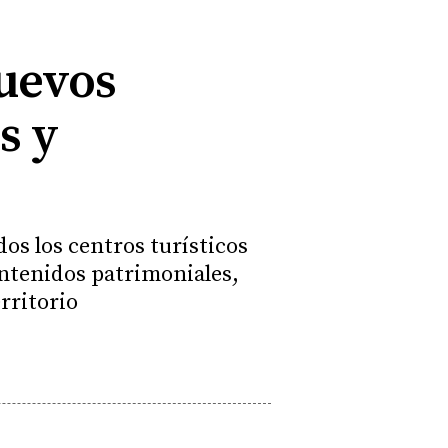
nuevos
s y
os los centros turísticos
ntenidos patrimoniales,
rritorio