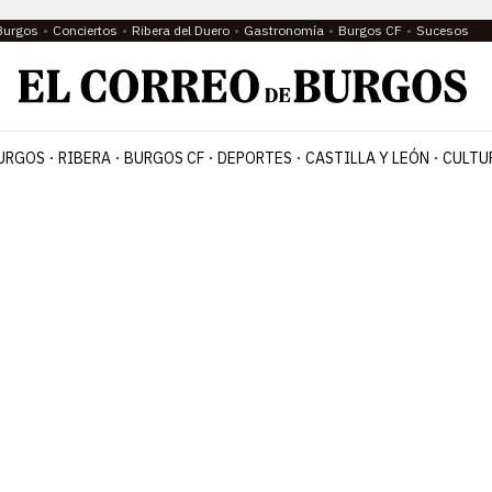
Burgos
Conciertos
Ribera del Duero
Gastronomía
Burgos CF
Sucesos
URGOS
RIBERA
BURGOS CF
DEPORTES
CASTILLA Y LEÓN
CULTU