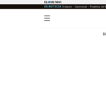
ES NOTICIA
Eclipse
Gamonal
Pueblos de 
Menú
B