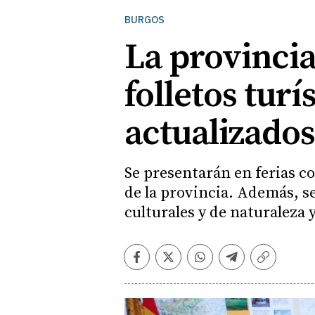
BURGOS
La provincia
folletos tur
actualizado
Se presentarán en ferias c
de la provincia. Además, s
culturales y de naturaleza 
Facebook
Twitter
Whatsapp
Telegram
Copiar
enlace