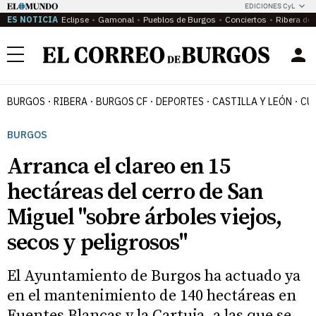
EDICIONES CyL
ES NOTICIA
Eclipse
Gamonal
Pueblos de Burgos
Conciertos
Ribera del
Menú
BURGOS
RIBERA
BURGOS CF
DEPORTES
CASTILLA Y LEÓN
CU
BURGOS
Arranca el clareo en 15
hectáreas del cerro de San
Miguel "sobre árboles viejos,
secos y peligrosos"
El Ayuntamiento de Burgos ha actuado ya
en el mantenimiento de 140 hectáreas en
Fuentes Blancas y la Cartuja, a las que se