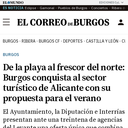
EDICIONES CyL
ES NOTICIA
Eclipse
Gamonal
Pueblos de Burgos
Conciertos
Ribera del
Menú
BURGOS
RIBERA
BURGOS CF
DEPORTES
CASTILLA Y LEÓN
CU
BURGOS
De la playa al frescor del norte:
Burgos conquista al sector
turístico de Alicante con su
propuesta para el verano
El Ayuntamiento, la Diputación e Interrías
presentan ante una treintena de agencias
del Levante una oferta única que combina