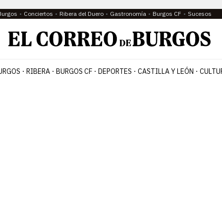
Burgos
Conciertos
Ribera del Duero
Gastronomía
Burgos CF
Sucesos
URGOS
RIBERA
BURGOS CF
DEPORTES
CASTILLA Y LEÓN
CULTU