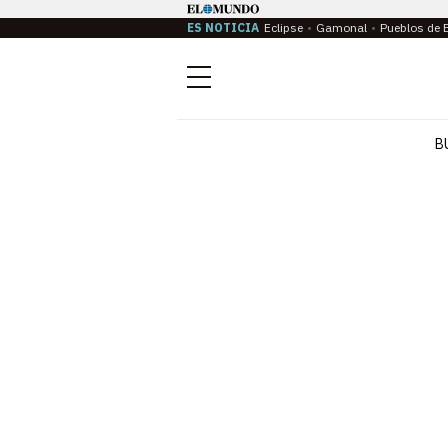
ES NOTICIA
Eclipse
Gamonal
Pueblos de 
Menú
B