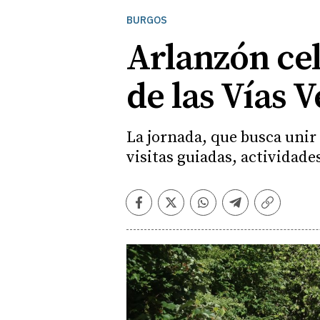
BURGOS
Arlanzón cel
de las Vías 
La jornada, que busca unir
visitas guiadas, actividade
Facebook
Twitter
Whatsapp
Telegram
Copiar
enlace