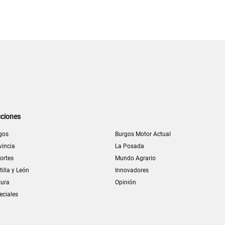
ciones
gos
Burgos Motor Actual
vincia
La Posada
ortes
Mundo Agrario
tilla y León
Innovadores
tura
Opinión
eciales