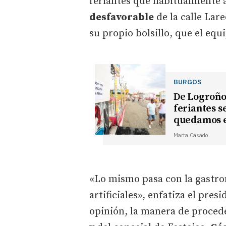
feriantes que habitualmente
desfavorable
de la calle Lar
su propio bolsillo, que el eq
BURGOS
De Logroño 
feriantes s
quedamos e
Marta Casado
«Lo mismo pasa con la gastron
artificiales», enfatiza el pres
opinión, la manera de procede