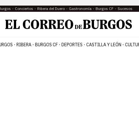
Burgos
Conciertos
Ribera del Duero
Gastronomía
Burgos CF
Sucesos
URGOS
RIBERA
BURGOS CF
DEPORTES
CASTILLA Y LEÓN
CULTU