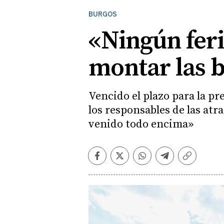
BURGOS
«Ningún feri
montar las 
Vencido el plazo para la p
los responsables de las atra
venido todo encima»
Facebook
Twitter
Whatsapp
Telegram
Copiar
enlace