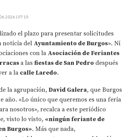
06.2026 | 07:15
lizado el plazo para presentar solicitudes
a noticia del
Ayuntamiento de Burgos
». Ni
ociaciones con la
Asociación de Feriantes
rracas
a las
fiestas de San Pedro
después
ver a la
calle Laredo
.
de la agrupación,
David Galera
, que Burgos
te año. «Lo único que queremos es una feria
ara nosotros», recalca a este periódico
 visto lo visto,
«ningún feriante de
en Burgos»
. Más que nada,