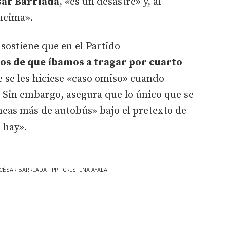
sar Barriada
, «es un desastre» y, al
encima».
 sostiene que en el Partido
os de que íbamos a tragar por cuarto
e se les hiciese «caso omiso» cuando
. Sin embargo, asegura que lo único que se
neas más de autobús» bajo el pretexto de
e hay».
CÉSAR BARRIADA
PP
CRISTINA AYALA