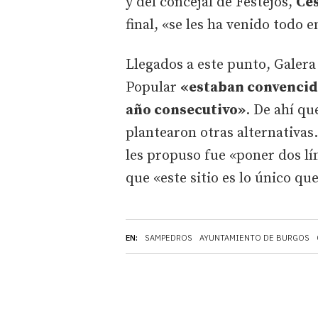
y del concejal de Festejos,
Cé
final, «se les ha venido todo 
Llegados a este punto, Galera
Popular
«estaban convencid
año consecutivo»
. De ahí qu
plantearon otras alternativas
les propuso fue «poner dos lí
que «este sitio es lo único qu
EN:
SAMPEDROS
AYUNTAMIENTO DE BURGOS