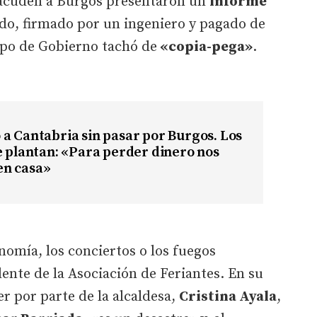
 acuden a Burgos presentaron un
informe
edo, firmado por un ingeniero y pagado de
uipo de Gobierno tachó de
«copia-pega»
.
a Cantabria sin pasar por Burgos. Los
e plantan: «Para perder dinero nos
n casa»
omía, los conciertos o los fuegos
idente de la Asociación de Feriantes. En su
r por parte de la alcaldesa,
Cristina Ayala
,