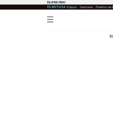
ES NOTICIA
Eclipse
Gamonal
Pueblos de 
Menú
B