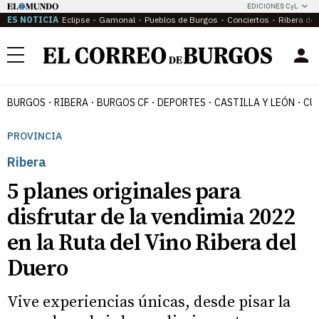
EDICIONES CyL
ES NOTICIA
Eclipse
Gamonal
Pueblos de Burgos
Conciertos
Ribera del
Menú
BURGOS
RIBERA
BURGOS CF
DEPORTES
CASTILLA Y LEÓN
CU
PROVINCIA
Ribera
5 planes originales para
disfrutar de la vendimia 2022
en la Ruta del Vino Ribera del
Duero
Vive experiencias únicas, desde pisar la