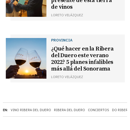
presente de esta tierra
de vinos
LORETO VELÁZQUEZ
PROVINCIA
¿Qué hacer en la Ribera
del Duero este verano
2022? 5 planes infalibles
más allá del Sonorama
LORETO VELÁZQUEZ
EN:
VINO RIBERA DEL DUERO
RIBERA DEL DUERO
CONCIERTOS
DO RIBERA