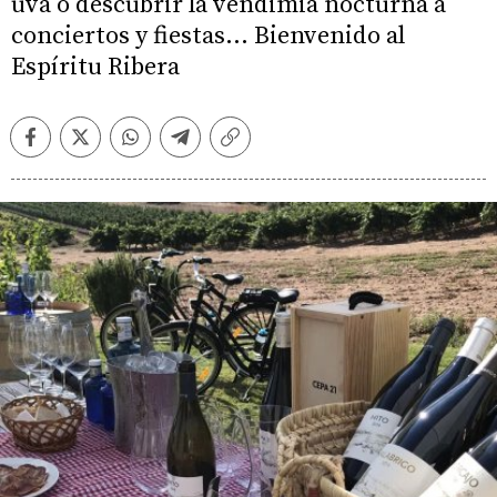
uva o descubrir la vendimia nocturna a
conciertos y fiestas… Bienvenido al
Espíritu Ribera
Facebook
Twitter
Whatsapp
Telegram
Copiar
enlace