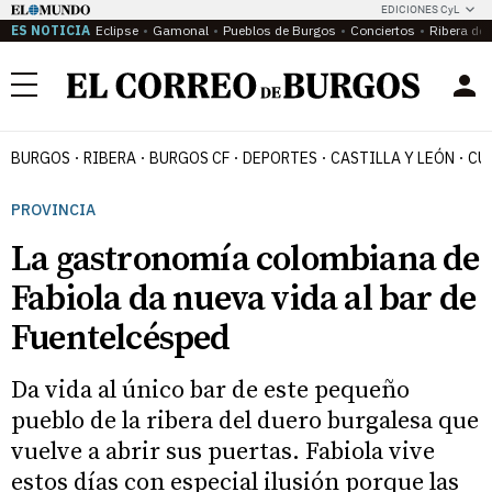
EDICIONES CyL
ES NOTICIA
Eclipse
Gamonal
Pueblos de Burgos
Conciertos
Ribera del
Menú
BURGOS
RIBERA
BURGOS CF
DEPORTES
CASTILLA Y LEÓN
CU
PROVINCIA
La gastronomía colombiana de
Fabiola da nueva vida al bar de
Fuentelcésped
Da vida al único bar de este pequeño
pueblo de la ribera del duero burgalesa que
vuelve a abrir sus puertas. Fabiola vive
estos días con especial ilusión porque las