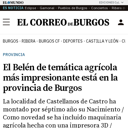
EDICIONES CyL
ES NOTICIA
Eclipse
Gamonal
Pueblos de Burgos
Conciertos
Ribera del
Menú
BURGOS
RIBERA
BURGOS CF
DEPORTES
CASTILLA Y LEÓN
CU
PROVINCIA
El Belén de temática agrícola
más impresionante está en la
provincia de Burgos
La localidad de Castellanos de Castro ha
montado por séptimo año su Nacimiento /
Como novedad se ha incluido maquinaria
agrícola hecha con una impresora 3D /