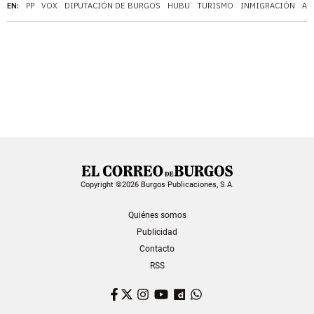
EN:
PP
VOX
DIPUTACIÓN DE BURGOS
HUBU
TURISMO
INMIGRACIÓN
AE
Copyright ©2026 Burgos Publicaciones, S.A.
Quiénes somos
Publicidad
Contacto
RSS
Facebook
Twitter
Instagram
YouTube
Dailymotion
WhatsApp