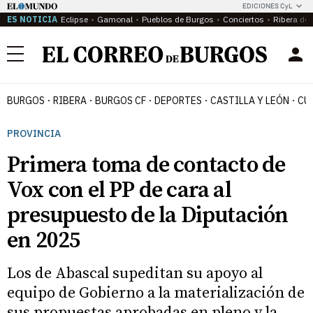
EDICIONES CyL
ES NOTICIA
Eclipse
Gamonal
Pueblos de Burgos
Conciertos
Ribera del
Menú
BURGOS
RIBERA
BURGOS CF
DEPORTES
CASTILLA Y LEÓN
CU
PROVINCIA
Primera toma de contacto de
Vox con el PP de cara al
presupuesto de la Diputación
en 2025
Los de Abascal supeditan su apoyo al
equipo de Gobierno a la materialización de
sus propuestas aprobadas en pleno y la