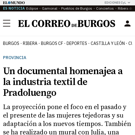
EDICIONES CyL
ES NOTICIA
Eclipse
Gamonal
Pueblos de Burgos
Conciertos
Ribera del
Menú
BURGOS
RIBERA
BURGOS CF
DEPORTES
CASTILLA Y LEÓN
CU
PROVINCIA
Un documental homenajea a
la industria textil de
Pradoluengo
La proyección pone el foco en el pasado y
el presente de las mujeres tejedoras y su
adaptación a los nuevos tiempos. También
se ha realizado un mural con Julia, una