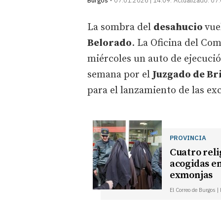
Burgos
07.01.2026 | 14:09
Actualizado:
07.
La sombra del
desahucio
vue
Belorado
. La Oficina del Com
miércoles un auto de ejecució
semana por el
Juzgado de Br
para el lanzamiento de las exc
PROVINCIA
Cuatro reli
acogidas en
exmonjas
El Correo de Burgos |