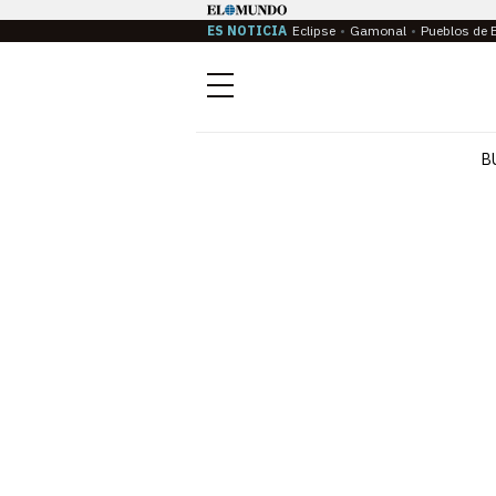
ES NOTICIA
Eclipse
Gamonal
Pueblos de 
Menú
B