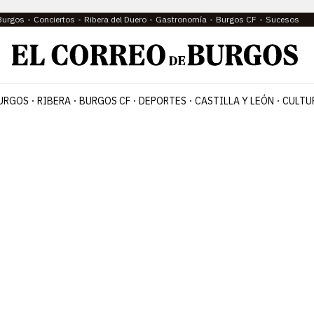
Burgos
Conciertos
Ribera del Duero
Gastronomía
Burgos CF
Sucesos
URGOS
RIBERA
BURGOS CF
DEPORTES
CASTILLA Y LEÓN
CULTU