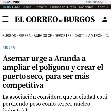
EDICIONES CyL
ES NOTICIA
Eclipse
Gamonal
Pueblos de Burgos
Conciertos
Ribera del
Menú
BURGOS
RIBERA
BURGOS CF
DEPORTES
CASTILLA Y LEÓN
CU
RIBERA
Asemar urge a Aranda a
ampliar el polígono y crear el
puerto seco, para ser más
competitiva
La asociación considera que la ciudad está
perdiendo peso como tercer núcleo
industrial