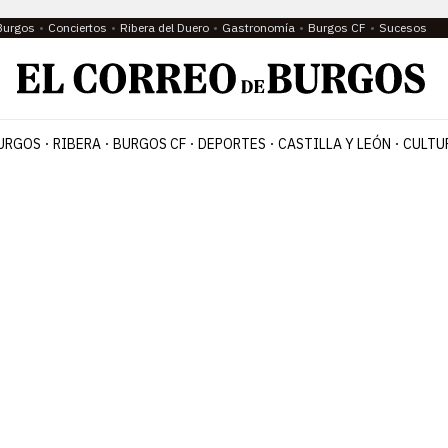
Burgos
Conciertos
Ribera del Duero
Gastronomía
Burgos CF
Sucesos
URGOS
RIBERA
BURGOS CF
DEPORTES
CASTILLA Y LEÓN
CULTU