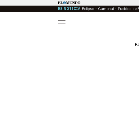
ES NOTICIA
Eclipse
Gamonal
Pueblos de 
Menú
B