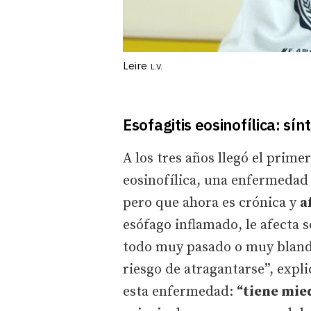
Leire
L.V.
Esofagitis eosinofílica: sí
A los tres años llegó el prime
eosinofílica, una enfermedad 
pero que ahora es crónica y
a
esófago inflamado, le afecta 
todo muy pasado o muy bland
riesgo de atragantarse”, expli
esta enfermedad:
“tiene mie