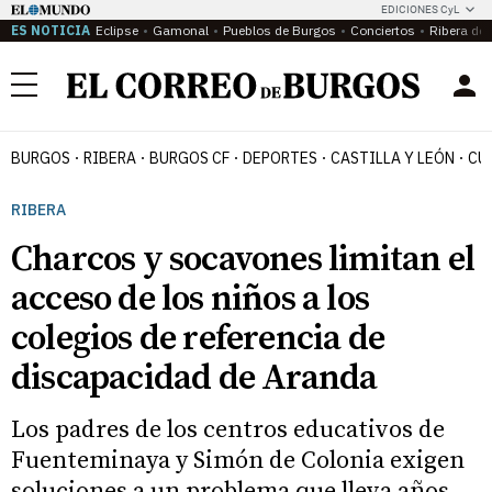
EDICIONES CyL
ES NOTICIA
Eclipse
Gamonal
Pueblos de Burgos
Conciertos
Ribera del
Menú
BURGOS
RIBERA
BURGOS CF
DEPORTES
CASTILLA Y LEÓN
CU
RIBERA
Charcos y socavones limitan el
acceso de los niños a los
colegios de referencia de
discapacidad de Aranda
Los padres de los centros educativos de
Fuenteminaya y Simón de Colonia exigen
soluciones a un problema que lleva años