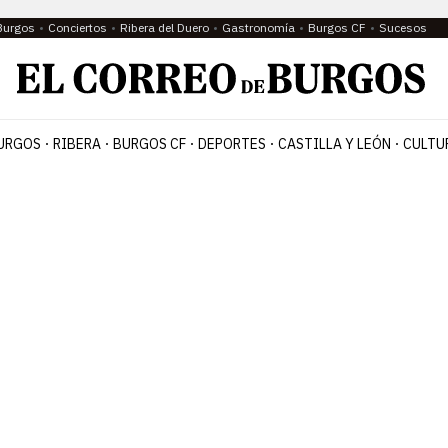
Burgos
Conciertos
Ribera del Duero
Gastronomía
Burgos CF
Sucesos
URGOS
RIBERA
BURGOS CF
DEPORTES
CASTILLA Y LEÓN
CULTU