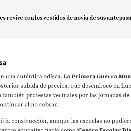
s revive con los vestidos de novia de sus antepas
esa
en una auténtica odisea.
La Primera Guerra Mund
osterior subida de precios, que desembocó en hue
también protestas vecinales por las jornadas de 
continuar al no cobrar.
ó la construcción, aunque las escuelas no pudiero
 centro educativo nació como
‘Centro Escolar Die