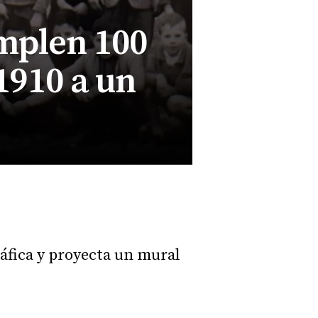
mplen 100
1910 a un
áfica y proyecta un mural