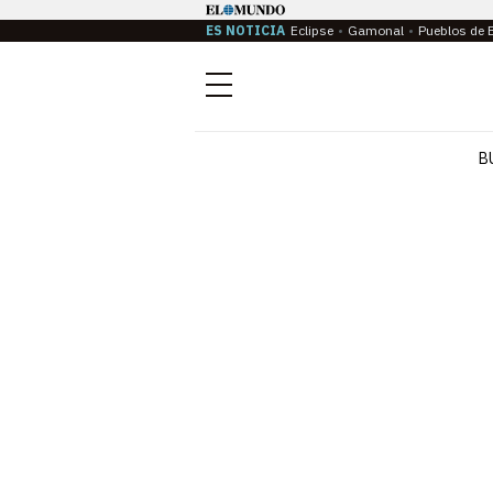
ES NOTICIA
Eclipse
Gamonal
Pueblos de 
Menú
B