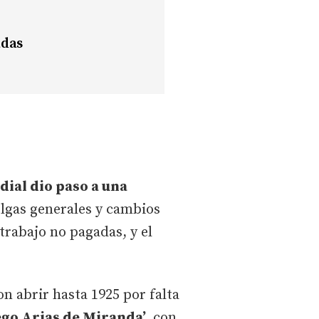
adas
ial dio paso a una
lgas generales y cambios
trabajo no pagadas, y el
n abrir hasta 1925 por falta
go Arias de Miranda’,
con