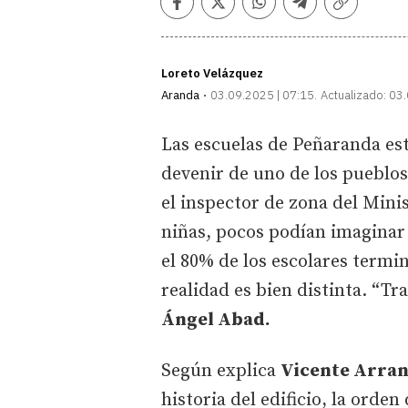
Facebook
Twitter
Whatsapp
Telegram
Copiar
enlace
Loreto Velázquez
Aranda
03.09.2025 | 07:15
Actualizado:
03.
Las escuelas de Peñaranda es
devenir de uno de los pueblos
el inspector de zona del Minis
niñas, pocos podían imaginar 
el 80% de los escolares termina
realidad es bien distinta. “Tr
Ángel Abad.
Según explica
Vicente Arra
historia del edificio, la orde