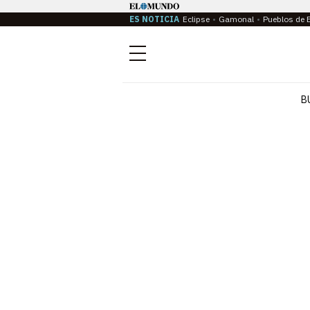
ES NOTICIA
Eclipse
Gamonal
Pueblos de 
Menú
B