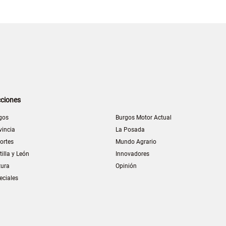
ciones
gos
Burgos Motor Actual
vincia
La Posada
ortes
Mundo Agrario
tilla y León
Innovadores
tura
Opinión
eciales