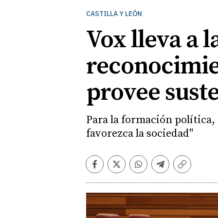
CASTILLA Y LEÓN
Vox lleva a l
reconocimie
provee sust
Para la formación política,
favorezca la sociedad"
Facebook
Twitter
Whatsapp
Telegram
Copiar
enlace