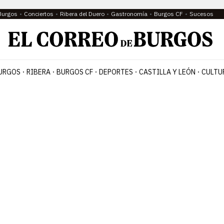
Burgos
Conciertos
Ribera del Duero
Gastronomía
Burgos CF
Sucesos
URGOS
RIBERA
BURGOS CF
DEPORTES
CASTILLA Y LEÓN
CULTU