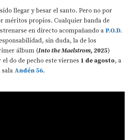
sido llegar y besar el santo. Pero no por
or méritos propios. Cualquier banda de
 estrenarse en directo acompañando a
P.O.D.
ponsabilidad, sin duda, la de los
rimer álbum (
Into the Maelstrom
, 2025
)
r el do de pecho este viernes
1 de agosto
, a
a sala
Andén 56
.