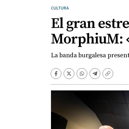
CULTURA
El gran estr
MorphiuM: 
La banda burgalesa present
Facebook
Twitter
Whatsapp
Telegram
Copiar
enlace