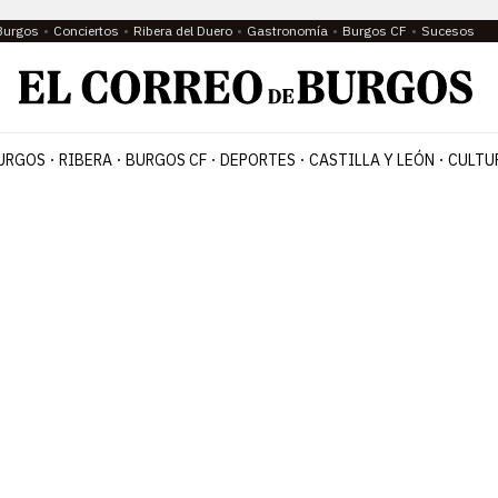
Burgos
Conciertos
Ribera del Duero
Gastronomía
Burgos CF
Sucesos
URGOS
RIBERA
BURGOS CF
DEPORTES
CASTILLA Y LEÓN
CULTU