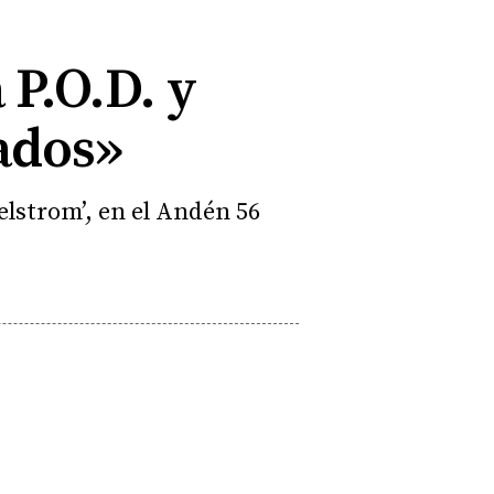
 P.O.D. y
ados»
elstrom’, en el Andén 56