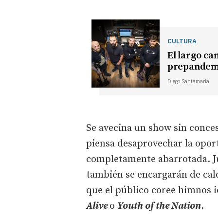
CULTURA
El largo c
prepandemi
Diego Santamaría
Se avecina un show sin conce
piensa desaprovechar la oport
completamente abarrotada. Jun
también se encargarán de cald
que el público coree himnos i
Alive
o
Youth of the Nation
.