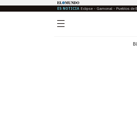
ES NOTICIA
Eclipse
Gamonal
Pueblos de 
Menú
B