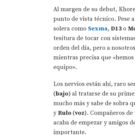
Al margen de su debut, Khore
punto de vista técnico. Pese a
solera como
Sexma
,
D13
o
Mo
tesitura de tocar con sistema
orden del día, pero a nosotro
mientras precisa que «hemos e
equipo».
Los nervios están ahí, raro se
(bajo)
al tratarse de su prime
mucho más y sabe de sobra qu
y
Rulo (voz)
. Compañeros de 
acaba de empezar y amigos de 
importante.