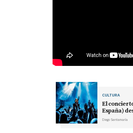
CULTURA
El conciert
España) des
Diego Santamaría