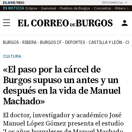
EDICIONES CyL
ES NOTICIA
Eclipse
Gamonal
Pueblos de Burgos
Conciertos
Ribera del
Menú
BURGOS
RIBERA
BURGOS CF
DEPORTES
CASTILLA Y LEÓN
CU
CULTURA
«El paso por la cárcel de
Burgos supuso un antes y un
después en la vida de Manuel
Machado»
El doctor, investigador y académico José
Manuel López Gómez presenta el estudio
‘Los años burgaleses de Manuel Machado