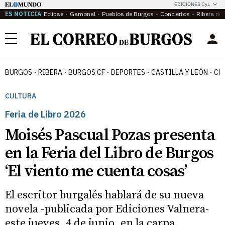
EDICIONES CyL
ES NOTICIA
Eclipse
Gamonal
Pueblos de Burgos
Conciertos
Ribera del
Menú
BURGOS
RIBERA
BURGOS CF
DEPORTES
CASTILLA Y LEÓN
CU
CULTURA
Feria de Libro 2026
Moisés Pascual Pozas presenta
en la Feria del Libro de Burgos
‘El viento me cuenta cosas’
El escritor burgalés hablará de su nueva
novela -publicada por Ediciones Valnera-
este jueves, 4 de junio, en la carpa