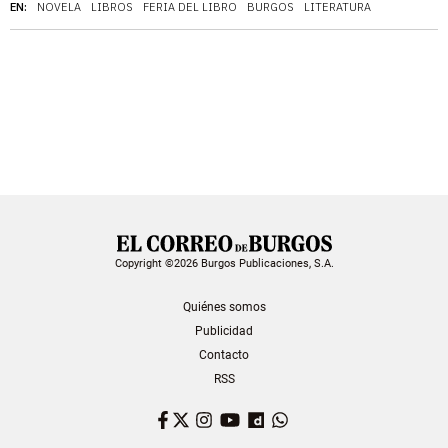
EN:
NOVELA
LIBROS
FERIA DEL LIBRO
BURGOS
LITERATURA
Copyright ©2026 Burgos Publicaciones, S.A.
Quiénes somos
Publicidad
Contacto
RSS
Facebook
Twitter
Instagram
YouTube
Dailymotion
WhatsApp