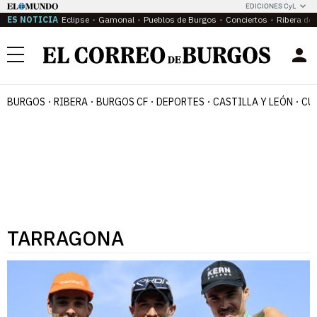
EDICIONES CyL
ES NOTICIA
Eclipse
Gamonal
Pueblos de Burgos
Conciertos
Ribera del
Menú
BURGOS
RIBERA
BURGOS CF
DEPORTES
CASTILLA Y LEÓN
CU
TARRAGONA