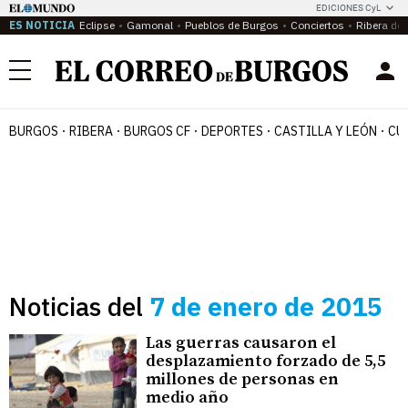
EDICIONES CyL
ES NOTICIA
Eclipse
Gamonal
Pueblos de Burgos
Conciertos
Ribera del
Menú
BURGOS
RIBERA
BURGOS CF
DEPORTES
CASTILLA Y LEÓN
CU
Noticias del
7 de enero de 2015
Las guerras causaron el
desplazamiento forzado de 5,5
millones de personas en
medio año