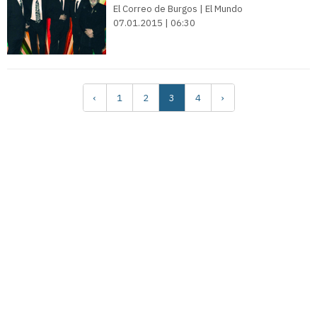
El Correo de Burgos | El Mundo
07.01.2015 | 06:30
‹
1
2
3
4
›