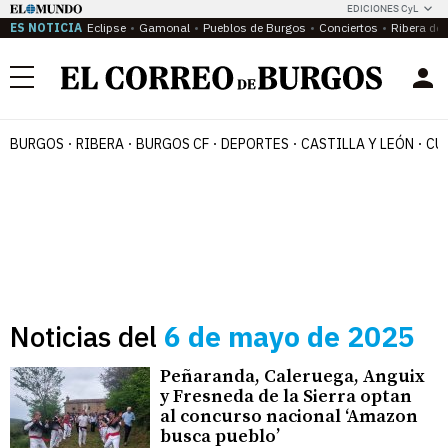
EDICIONES CyL
ES NOTICIA
Eclipse
Gamonal
Pueblos de Burgos
Conciertos
Ribera del
Menú
BURGOS
RIBERA
BURGOS CF
DEPORTES
CASTILLA Y LEÓN
CU
Noticias del
6 de mayo de 2025
Peñaranda, Caleruega, Anguix
y Fresneda de la Sierra optan
al concurso nacional ‘Amazon
busca pueblo’