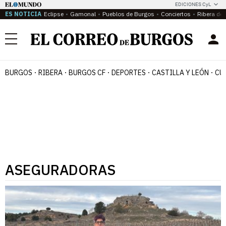
EDICIONES CyL
ES NOTICIA
Eclipse
Gamonal
Pueblos de Burgos
Conciertos
Ribera del
Menú
BURGOS
RIBERA
BURGOS CF
DEPORTES
CASTILLA Y LEÓN
CU
ASEGURADORAS