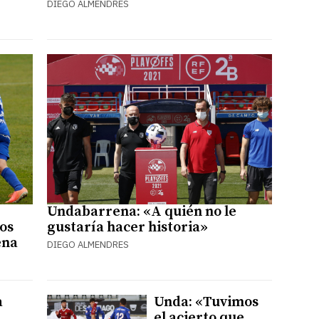
DIEGO ALMENDRES
Undabarrena: «A quién no le
os
gustaría hacer historia»
ena
DIEGO ALMENDRES
a
Unda: «Tuvimos
el acierto que