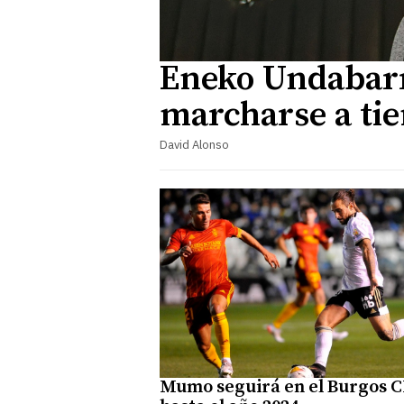
Eneko Undabarr
marcharse a ti
David Alonso
Mumo seguirá en el Burgos C