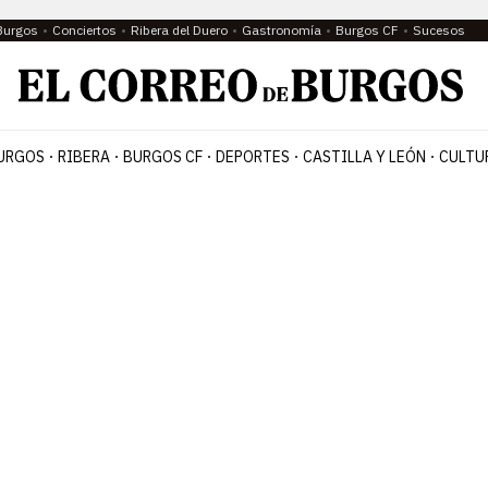
Burgos
Conciertos
Ribera del Duero
Gastronomía
Burgos CF
Sucesos
URGOS
RIBERA
BURGOS CF
DEPORTES
CASTILLA Y LEÓN
CULTU