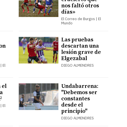
nos faltó otros
días»
El Correo de Burgos | El
Mundo
Las pruebas
con
descartan una
lesión grave de
Elgezabal
| El
DIEGO ALMENDRES
 el
Undabarrena:
a
"Debemos ser
F
constantes
desde el
| El
principio"
DIEGO ALMENDRES