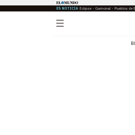
ES NOTICIA
Eclipse
Gamonal
Pueblos de 
Menú
B