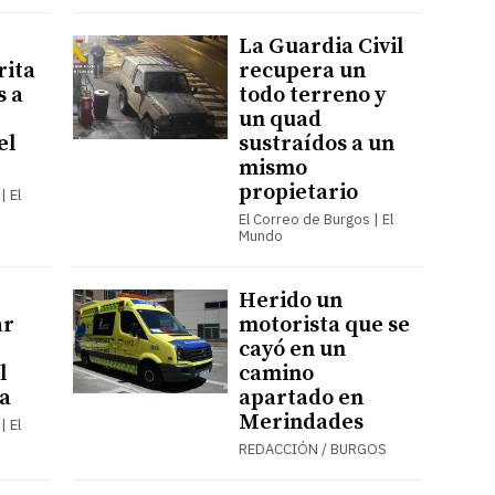
La Guardia Civil
rita
recupera un
s a
todo terreno y
un quad
el
sustraídos a un
mismo
propietario
| El
El Correo de Burgos | El
Mundo
Herido un
ar
motorista que se
cayó en un
l
camino
a
apartado en
Merindades
| El
REDACCIÓN / BURGOS