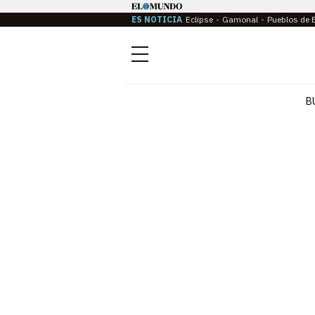
ES NOTICIA
Eclipse
Gamonal
Pueblos de 
Menú
B