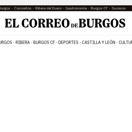
Burgos
Conciertos
Ribera del Duero
Gastronomía
Burgos CF
Sucesos
URGOS
RIBERA
BURGOS CF
DEPORTES
CASTILLA Y LEÓN
CULTU