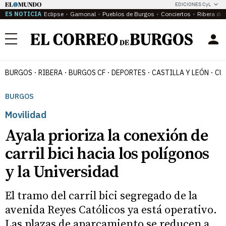
EDICIONES CyL
ES NOTICIA
Eclipse
Gamonal
Pueblos de Burgos
Conciertos
Ribera del
Menú
BURGOS
RIBERA
BURGOS CF
DEPORTES
CASTILLA Y LEÓN
CU
BURGOS
Movilidad
Ayala prioriza la conexión de
carril bici hacia los polígonos
y la Universidad
El tramo del carril bici segregado de la
avenida Reyes Católicos ya está operativo.
Las plazas de aparcamiento se reducen a