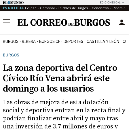
EDICIONES CyL
ES NOTICIA
Eclipse
Gamonal
Pueblos de Burgos
Conciertos
Ribera del
Menú
BURGOS
RIBERA
BURGOS CF
DEPORTES
CASTILLA Y LEÓN
CU
BURGOS
La zona deportiva del Centro
Cívico Río Vena abrirá este
domingo a los usuarios
Las obras de mejora de esta dotación
social y deportiva entran en la recta final y
podrían finalizar entre abril y mayo tras
una inversión de 3,7 millones de euros y