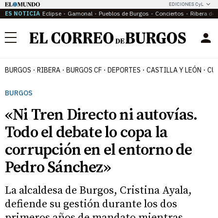
EDICIONES CyL
ES NOTICIA
Eclipse
Gamonal
Pueblos de Burgos
Conciertos
Ribera del
Menú
BURGOS
RIBERA
BURGOS CF
DEPORTES
CASTILLA Y LEÓN
CU
BURGOS
«Ni Tren Directo ni autovías.
Todo el debate lo copa la
corrupción en el entorno de
Pedro Sánchez»
La alcaldesa de Burgos, Cristina Ayala,
defiende su gestión durante los dos
primeros años de mandato mientras