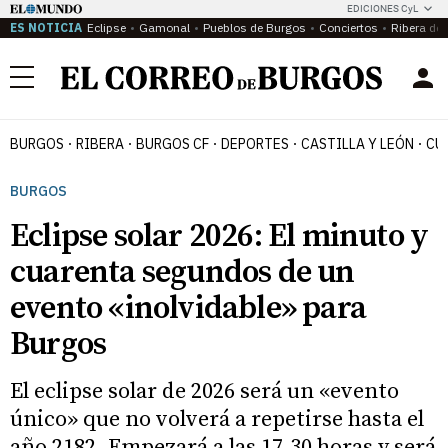
EDICIONES CyL
ES NOTICIA
Eclipse
Gamonal
Pueblos de Burgos
Conciertos
Ribera del
Menú
BURGOS
RIBERA
BURGOS CF
DEPORTES
CASTILLA Y LEÓN
CU
BURGOS
Eclipse solar 2026: El minuto y
cuarenta segundos de un
evento «inolvidable» para
Burgos
El eclipse solar de 2026 será un «evento
único» que no volverá a repetirse hasta el
año 2182. Empezará a las 17.30 horas y será