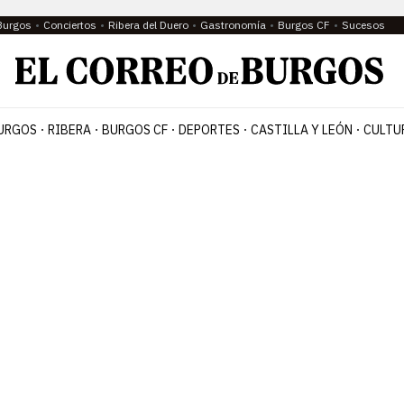
Burgos
Conciertos
Ribera del Duero
Gastronomía
Burgos CF
Sucesos
URGOS
RIBERA
BURGOS CF
DEPORTES
CASTILLA Y LEÓN
CULTU