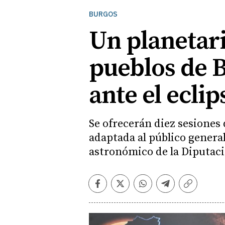
BURGOS
Un planetari
pueblos de 
ante el eclip
Se ofrecerán diez sesiones
adaptada al público genera
astronómico de la Diputac
Facebook
Twitter
Whatsapp
Telegram
Copiar
enlace