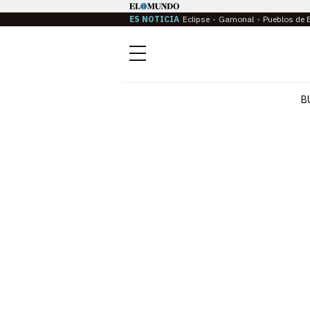
ES NOTICIA
Eclipse
Gamonal
Pueblos de 
Menú
B