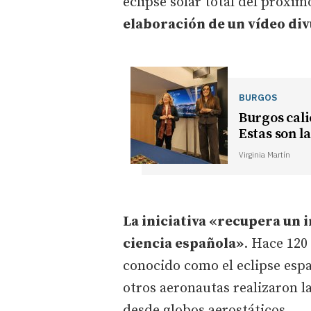
eclipse solar total del próxim
elaboración de un vídeo div
BURGOS
Burgos cali
Estas son l
Virginia Martín
La iniciativa «recupera un i
ciencia española»
. Hace 120
conocido como el eclipse espa
otros aeronautas realizaron l
desde globos aerostáticos.