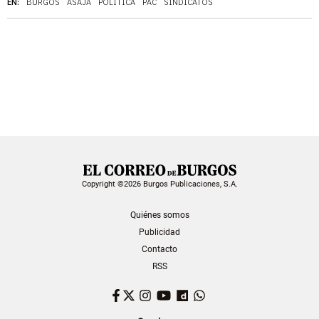
EN:
BURGOS
ASAJA
POLÍTICA
PAC
SINDICATOS
Copyright ©2026 Burgos Publicaciones, S.A.
Quiénes somos
Publicidad
Contacto
RSS
Facebook
Twitter
Instagram
YouTube
Dailymotion
WhatsApp