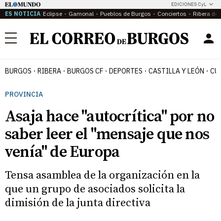
EDICIONES CyL
ES NOTICIA
Eclipse
Gamonal
Pueblos de Burgos
Conciertos
Ribera del
Menú
BURGOS
RIBERA
BURGOS CF
DEPORTES
CASTILLA Y LEÓN
CU
PROVINCIA
Asaja hace "autocrítica" por no
saber leer el "mensaje que nos
venía" de Europa
Tensa asamblea de la organización en la
que un grupo de asociados solicita la
dimisión de la junta directiva