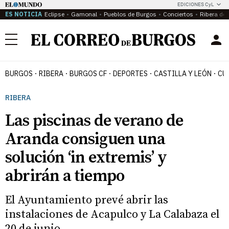
EDICIONES CyL
ES NOTICIA
Eclipse
Gamonal
Pueblos de Burgos
Conciertos
Ribera del
Menú
BURGOS
RIBERA
BURGOS CF
DEPORTES
CASTILLA Y LEÓN
CU
RIBERA
Las piscinas de verano de
Aranda consiguen una
solución ‘in extremis’ y
abrirán a tiempo
El Ayuntamiento prevé abrir las
instalaciones de Acapulco y La Calabaza el
20 de junio