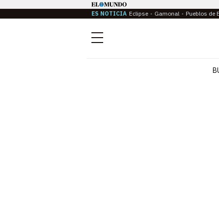
ES NOTICIA
Eclipse
Gamonal
Pueblos de 
Menú
B