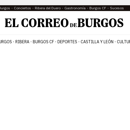
Burgos
Conciertos
Ribera del Duero
Gastronomía
Burgos CF
Sucesos
URGOS
RIBERA
BURGOS CF
DEPORTES
CASTILLA Y LEÓN
CULTU