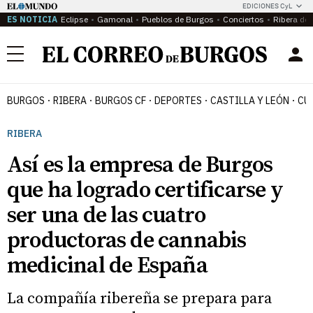
EDICIONES CyL
ES NOTICIA
Eclipse
Gamonal
Pueblos de Burgos
Conciertos
Ribera del
Menú
BURGOS
RIBERA
BURGOS CF
DEPORTES
CASTILLA Y LEÓN
CU
RIBERA
Así es la empresa de Burgos
que ha logrado certificarse y
ser una de las cuatro
productoras de cannabis
medicinal de España
La compañía ribereña se prepara para