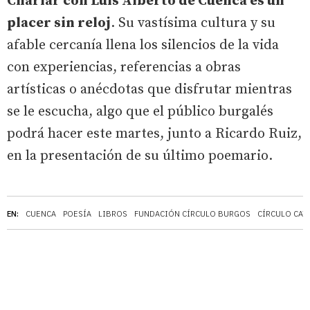
Charlar con Luis Alberto de Cuenca es un
placer sin reloj
. Su vastísima cultura y su
afable cercanía llena los silencios de la vida
con experiencias, referencias a obras
artísticas o anécdotas que disfrutar mientras
se le escucha, algo que el público burgalés
podrá hacer este martes, junto a Ricardo Ruiz,
en la presentación de su último poemario.
EN:
CUENCA
POESÍA
LIBROS
FUNDACIÓN CÍRCULO BURGOS
CÍRCULO CAT