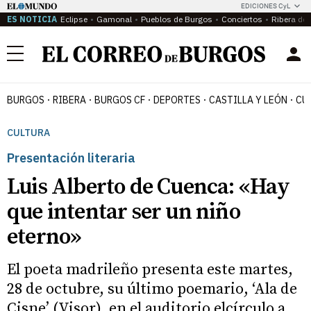
EDICIONES CyL
ES NOTICIA
Eclipse
Gamonal
Pueblos de Burgos
Conciertos
Ribera del
Menú
BURGOS
RIBERA
BURGOS CF
DEPORTES
CASTILLA Y LEÓN
CU
CULTURA
Presentación literaria
Luis Alberto de Cuenca: «Hay
que intentar ser un niño
eterno»
El poeta madrileño presenta este martes,
28 de octubre, su último poemario, ‘Ala de
Cisne’ (Visor), en el auditorio elcírculo a