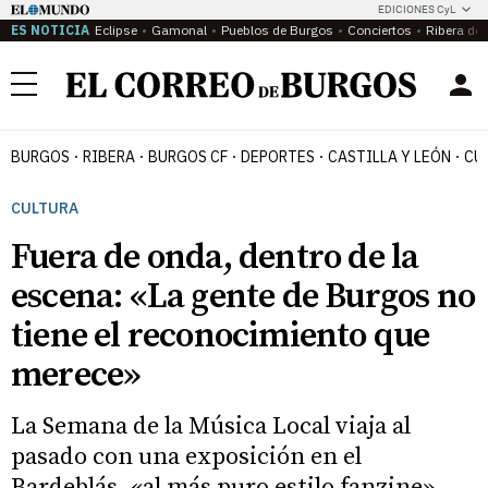
EDICIONES CyL
ES NOTICIA
Eclipse
Gamonal
Pueblos de Burgos
Conciertos
Ribera del
Menú
BURGOS
RIBERA
BURGOS CF
DEPORTES
CASTILLA Y LEÓN
CU
CULTURA
Fuera de onda, dentro de la
escena: «La gente de Burgos no
tiene el reconocimiento que
merece»
La Semana de la Música Local viaja al
pasado con una exposición en el
Bardeblás, «al más puro estilo fanzine»,