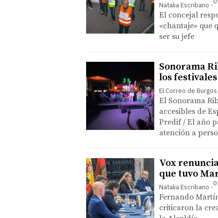
0
Natalia Escribano
El concejal resp
«chantaje» que 
ser su jefe
Sonorama Rib
los festivale
El Correo de Burgos
El Sonorama Ribe
accesibles de E
Predif / El año 
atención a pers
Vox renuncia 
que tuvo Mar
0
Natalia Escribano
Fernando Martín
criticaron la cr