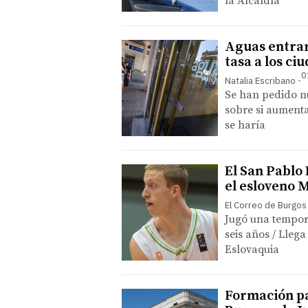
la Alcaldía
Aguas entrará
tasa a los ci
0
Natalia Escribano
Se han pedido nu
sobre si aumenta
se haría
El San Pablo 
el esloveno 
El Correo de Burgos
Jugó una tempor
seis años / Llega
Eslovaquia
Formación pa