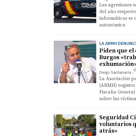
Las agresiones s
del año respecto
informáticas se
autonómica
LA ARMH DENUNCIA
Piden que el
Burgos «trab
exhumación
0
Diego Santamaría
La Asociación p
(ARMH) registra 
Fiscalía General
sobre las víctim
Seguridad Ci
voluntarios 
atrás»