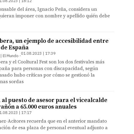
1.08.2023 | 18:12
onsable del área, Ignacio Peña, considera un
quieran imponer con nombre y apellido quién debe
era, un ejemplo de accesibilidad entre
s de España
01.08.2023 | 17:39
 | El Mundo
ra y el Cooltural Fest son los dos festivales más
spaña para personas con discapacidad, según
pasado hubo críticas por cómo se gestionó la
onas sordas
al puesto de asesor para el vicealcalde
añón a 65.000 euros anuales
1.08.2023 | 17:17
ez-Acitores recuerda que en el anterior mandato
eación de esa plaza de personal eventual adjunto a