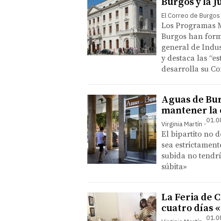
Burgos y la J
El Correo de Burgos
Los Programas M
Burgos han form
general de Indu
y destaca las “e
desarrolla su Co
Aguas de Bur
mantener la c
01.0
Virginia Martín
El bipartito no 
sea estrictament
subida no tendrí
súbita»
La Feria de 
cuatro días 
01.0