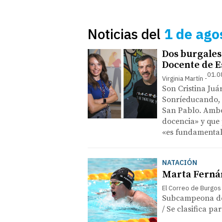
Noticias del
1 de ago
Dos burgales
Docente de 
01.0
Virginia Martín
Son Cristina Juá
Sonríeducando, 
San Pablo. Ambos
docencia» y que 
«es fundamental 
NATACIÓN
Marta Fernán
El Correo de Burgos
Subcampeona del
/ Se clasifica p