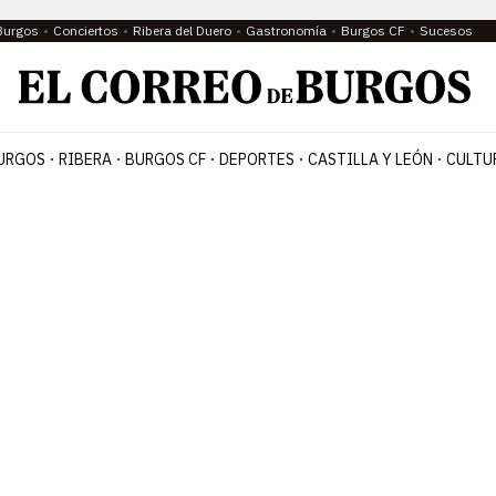
Burgos
Conciertos
Ribera del Duero
Gastronomía
Burgos CF
Sucesos
URGOS
RIBERA
BURGOS CF
DEPORTES
CASTILLA Y LEÓN
CULTU