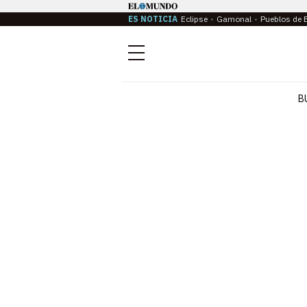
ES NOTICIA
Eclipse
Gamonal
Pueblos de 
Menú
B