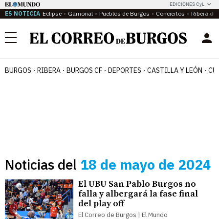
EDICIONES CyL
ES NOTICIA
Eclipse
Gamonal
Pueblos de Burgos
Conciertos
Ribera del
Menú
BURGOS
RIBERA
BURGOS CF
DEPORTES
CASTILLA Y LEÓN
CU
Noticias del
18 de mayo de 2024
El UBU San Pablo Burgos no
falla y albergará la fase final
del play off
El Correo de Burgos | El Mundo